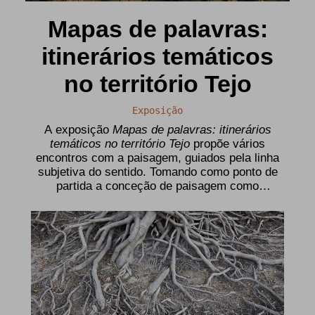
Mapas de palavras:
itinerários temáticos
no território Tejo
Exposição
A exposição
Mapas de palavras: itinerários
temáticos no território Tejo
propõe vários
encontros com a paisagem, guiados pela linha
subjetiva do sentido. Tomando como ponto de
partida a conceção de paisagem como
envolvendo estratos materiais, simultaneamente
tangíveis e difusos, atravessados e reunidos pela
experiência de perceção e afeção do sujeito,
procurámos adentrar-nos no território da bacia do
Tejo em busca de uma cartografia temática. (...)