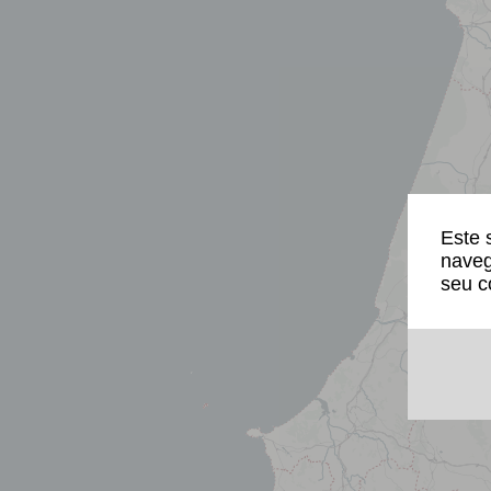
Este 
naveg
seu c