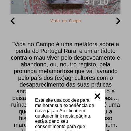
3 / 10
Vida no Campo
"Vida no Campo é uma metáfora sobre a
perda do Portugal Rural e um antídoto
contra o mau viver pelo despovoamento e
abandono, ou, noutro registo, pela
profunda metamorfose que vai lavrando
pelo país dos (ex)agricultores com o
desaparecimento das suas práticas
ancestrais, modos de vida, território e
paisagens. Paisagens de lamentações...,
Este site usa cookies para
ruínas, em muitos casos. Esta não é uma
melhorar sua experiência de
navegação.Ao clicar em
questão menor. Como a língua ou a
qualquer link nesta página,
história, a paisagem é um poderoso
está a dar o seu
marcador identitário, uma casa comum.
consentimento para que