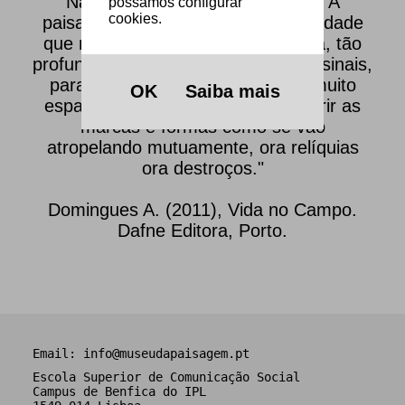
Não há paisagens para sempre. A
possamos configurar
cookies.
paisagem é o registo de uma sociedade
que muda e, se a mudança é tanta, tão
profunda e acelerada, haverá disso sinais,
para além do pouco tempo e do muito
OK
Saiba mais
espaço para compreender ou digerir as
marcas e formas como se vão
atropelando mutuamente, ora relíquias
ora destroços."
Domingues A. (2011), Vida no Campo.
Dafne Editora, Porto.
Email:
info@museudapaisagem.pt
Escola Superior de Comunicação Social
Campus de Benfica do IPL