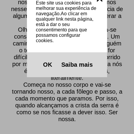
nossos olhos. Parece que imergimos
Este site usa cookies para
nesse lençol aquático e só a existência de
melhorar sua experiência de
navegação.Ao clicar em
alguma embarcação permite recuperar a
qualquer link nesta página,
noção do espaço.
está a dar o seu
Olhando na direção da terra toma-se
consentimento para que
possamos configurar
consciência da distância percorrida. Um
cookies.
caminho passa a sê-lo depois de alguém
o ter feito. Mas se esse caminho for
difícil, mesmo que tenha sido percorrido
por muitos outros antes de nós, para nós
OK
Saiba mais
é novo, porque o conquistamos,
literalmente.
Começa no nosso corpo e vai-se
tornando nosso, a cada fôlego e passo, a
cada momento que paramos. Por isso,
quando alcançamos a crista da serra é
como se nos ficasse a dever isso. Ser
nossa.
Limite