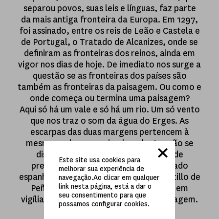
separou povos, suas leis e línguas, faz parte
da mais antiga fronteira da Europa. Em 1297,
foi assinado, entre os reis de Leão e Castela e
de Portugal, o Tratado de Alcanizes, onde se
definiram as fronteiras dos reinos, ainda em
vigor nos dias de hoje. De imediato nos surge a
questão se as fronteiras dos países são
também as fronteiras da paisagem. Ou como e
onde começa ou termina uma paisagem?
Aqui só há um vale e só há um rio. Um só vento
que nos traz o som da água do Erges. As
escarpas das duas margens pertencem à
mesma rocha e os animais e plantas não se
distinguem no idioma. Os vestígios de
Este site usa cookies para
presença humana são escassos. No lado
melhorar sua experiência de
espanhol, um castelo abandonado (Castillo de
navegação.Ao clicar em qualquer
link nesta página, está a dar o
Peñafiel), no português, uma atalaia em
seu consentimento para que
vigília. São construções de uma só paisagem.
possamos configurar cookies.
Uma paisagem de fronteira.